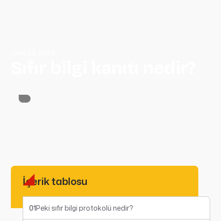
June 23, 2024
Sıfır bilgi kanıtı nedir?
İçerik tablosu
01
Peki sıfır bilgi protokolü nedir?