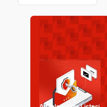
“veri yerleşimi” kavramı
geleneksel merkezi
uygulamalardan farklıdır.
Alt İşlemciler Listesi