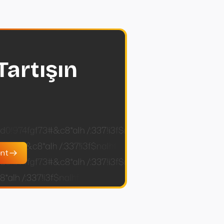
Tartışın
ent