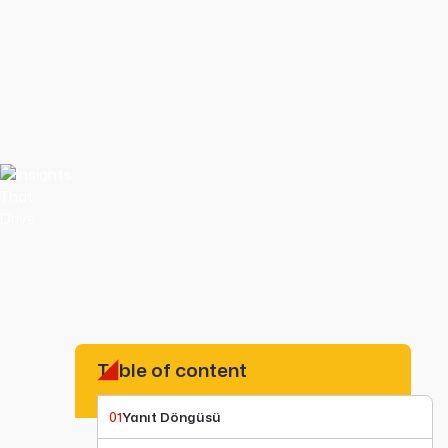
Table of content
01
Yanıt Döngüsü