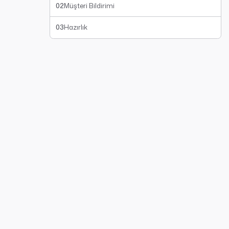
02
Müşteri Bildirimi
03
Hazırlık