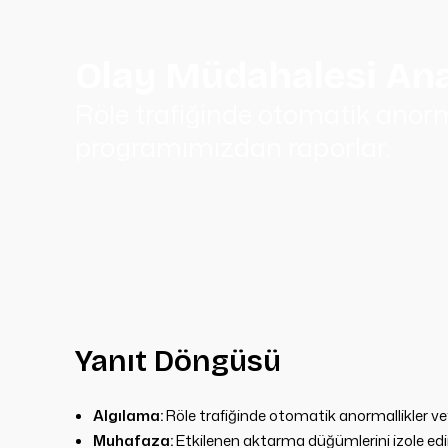
Olay Müdahalesi Ana
Röle trafiğinde otomatik anor
programımızdan raporlar.
Yanıt Döngüsü
Algılama:
Röle trafiğinde otomatik anormallikler 
Muhafaza:
Etkilenen aktarma düğümlerini izole edin;