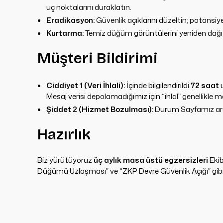
uç noktalarını duraklatın.
Eradikasyon:
Güvenlik açıklarını düzeltin; potansiye
Kurtarma:
Temiz düğüm görüntülerini yeniden dağıtın
Müşteri Bildirimi
Ciddiyet 1 (Veri İhlali):
İçinde bilgilendirildi
72 saat
u
Mesaj verisi depolamadığımız için “ihlal” genellikle met
Şiddet 2 (Hizmet Bozulması):
Durum Sayfamız arac
Hazırlık
Biz yürütüyoruz
üç aylık masa üstü egzersizleri
Ekib
Düğümü Uzlaşması” ve “ZKP Devre Güvenlik Açığı” gibi