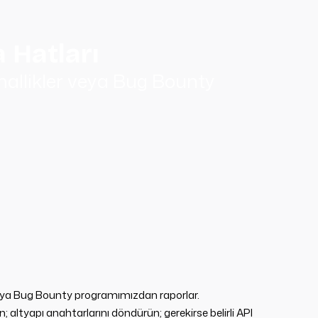
 Hatları
mallikler veya Bug Bounty
veya Bug Bounty programımızdan raporlar.
 altyapı anahtarlarını döndürün; gerekirse belirli API