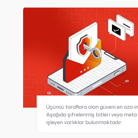
Üçüncü taraflara olan güveni en aza in
Aşağıda şifrelenmiş bitleri veya meta v
işleyen varlıklar bulunmaktadır.