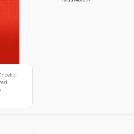
ncelikli
veri
i