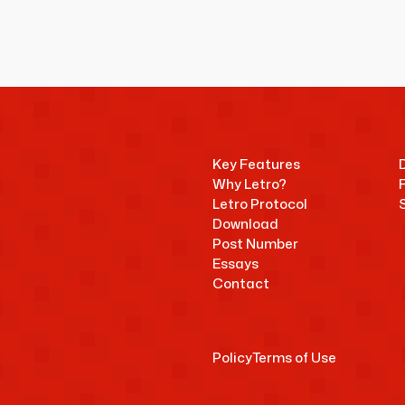
Key Features
Why Letro?
Letro Protocol
Download
Post Number
Essays
Contact
Policy
Terms of Use