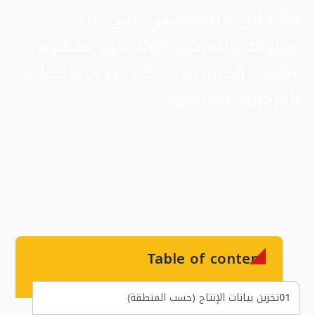
نظرًا لأن Letro مبني على بنية
موثوقة ولامركزية أولاً، فإن مفهوم
«إقامة البيانات» يختلف عن التطبيقات
المركزية التقليدية.
Table of content
01
تخزين بيانات الإنتاج (حسب المنطقة)