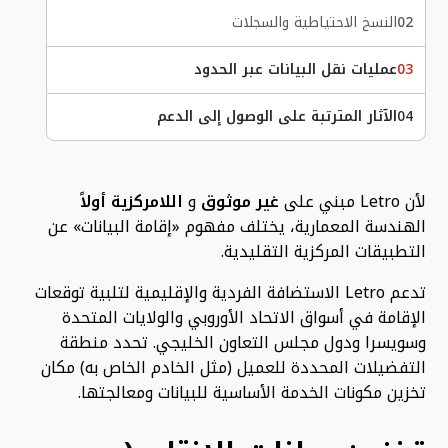
02
النسخ الاحتياطية والسجلات
03
عمليات نقل البيانات عبر الحدود
04
الآثار المترتبة على الوصول إلى الدعم
لأن Letro مبني على
غير موثوق
و
اللامركزية أولاً
الهندسة المعمارية، يختلف مفهوم «إقامة البيانات» عن
التطبيقات المركزية التقليدية.
تدعم Letro الاستضافة الفردية والإقليمية لتلبية توقعات
الإقامة في أسواق الاتحاد الأوروبي والولايات المتحدة
وسويسرا ودول مجلس التعاون الخليجي. تحدد منطقة
التفضيلات المحددة للعميل (مثل الخادم الخاص به) مكان
تخزين مكونات الخدمة الأساسية للبيانات ومعالجتها.