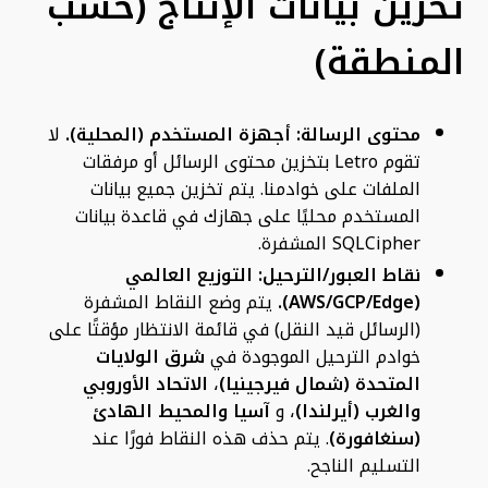
تخزين بيانات الإنتاج (حسب
المنطقة)
محتوى الرسالة:
أجهزة المستخدم (المحلية).
لا
تقوم Letro بتخزين محتوى الرسائل أو مرفقات
الملفات على خوادمنا. يتم تخزين جميع بيانات
المستخدم محليًا على جهازك في قاعدة بيانات
SQLCipher المشفرة.
نقاط العبور/الترحيل:
التوزيع العالمي
(AWS/GCP/Edge).
يتم وضع النقاط المشفرة
(الرسائل قيد النقل) في قائمة الانتظار مؤقتًا على
خوادم الترحيل الموجودة في
شرق الولايات
المتحدة (شمال فيرجينيا)
،
الاتحاد الأوروبي
والغرب (أيرلندا)
، و
آسيا والمحيط الهادئ
(سنغافورة)
. يتم حذف هذه النقاط فورًا عند
التسليم الناجح.