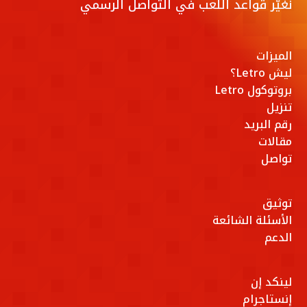
نغيّر قواعد اللعب في التواصل الرسمي
الميزات
ليش Letro؟
بروتوكول Letro
تنزيل
رقم البريد
مقالات
تواصل
توثيق
الأسئلة الشائعة
الدعم
لينكد إن
إنستاجرام